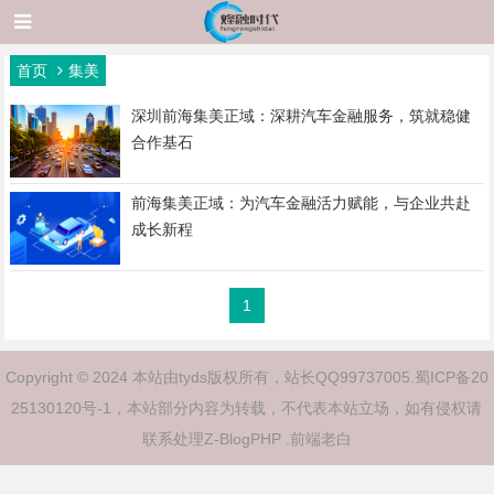
首页
集美
深圳前海集美正域：深耕汽车金融服务，筑就稳健
合作基石
前海集美正域：为汽车金融活力赋能，与企业共赴
成长新程
1
Copyright © 2024 本站由tyds版权所有，站长QQ99737005.
蜀ICP备20
25130120号-1
，本站部分内容为转载，不代表本站立场，如有侵权请
联系处理
Z-BlogPHP
.
前端老白