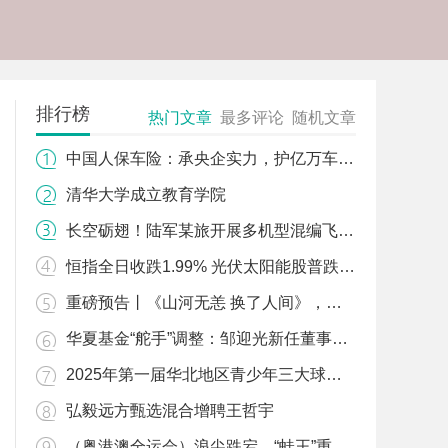
排行榜
热门文章
最多评论
随机文章
中国人保车险：承央企实力，护亿万车主平安驰骋！
清华大学成立教育学院
长空砺翅！陆军某旅开展多机型混编飞行训练
恒指全日收跌1.99% 光伏太阳能股普跌 协鑫新能源(00451)挫5.62%
重磅预告丨《山河无恙 换了人间》，记者带您同一视角寻访抗战老照片拍摄地！
华夏基金“舵手”调整：邹迎光新任董事长，李一梅任副董事长
2025年第一届华北地区青少年三大球联赛（足球）顺利闭幕2025年第一届华北地区青少年三大球联赛（足球）顺利闭幕
弘毅远方甄选混合增聘王哲宇
（粤港澳全运会）浪尖跌宕，“蛙王”重生（粤港澳全运会）浪尖跌宕，“蛙王”重生