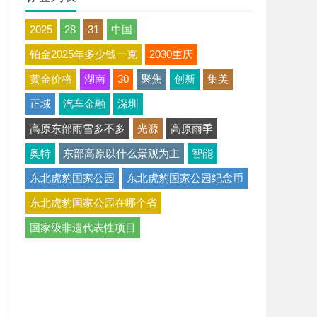
2025
28
31
中国
铂金2025年多少钱一克
2030重庆
黄金价格
湖南
30
聚焦
创新
集美
正域
汽车金融
深圳
高原东部雨雪多不多
光源
高原雨季
奥特
东部高原以什么景观为主
智能
东北虎豹国家公园
东北虎豹国家公园纪念币
东北虎豹国家公园在哪个省
国家级非遗代表性项目