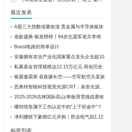
最近发表
A股三大指数缩量收涨 贵金属与半导体板块
领涨
老龄盛典·银发榜样丨94岁志愿军老兵李维
波：“我不是讲课，是传承英雄事迹”
Boost电路的简单设计
安徽拥有农业产业化国家重点龙头企业超10
0家
私募基金管理规模达22.15万亿元 再创历史
新高
银翼傲霜寒 昼夜啸长空——空军航空兵某旅
多课目飞行训 练影像
思奥特智能科技视觉光源CRT：条形光源、
方形光源，精选源头工厂技术解析
2025-2026吉林国际高山/单板滑雪挑战赛收
官
哪些情形属于工伤认定中的“上下班途中”？
人社部解答,哪些情形属于工伤认定中的“上下
净利腰斩下豪掷亿元并购！胜业电气拟1.12
班途中”？人社部解答
亿元控股核心供应商，全产业链能否救主？
标签列表