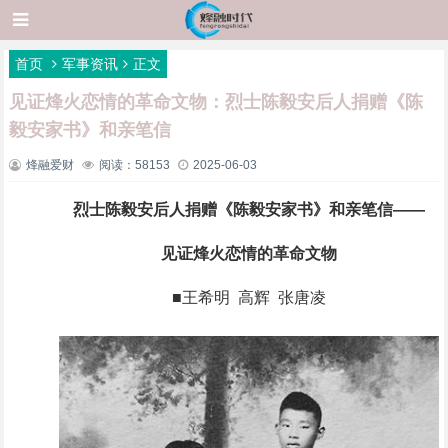
首页
军事资讯
正文
见证烽火恋情的革命文物：烈士陈毅安后人捐赠《陈
毅安家书》和亲笔信
烽融爱财
阅读：58153
2025-06-03
烈士陈毅安后人捐赠《陈毅安家书》和亲笔信——
见证烽火恋情的革命文物
■王希明 高辉 张唐凌