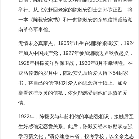
举行。从北京赶回老家的陈毅安烈士之孙陈正烈，将
一本《陈毅安家书》和一封陈毅安的亲笔信捐赠给湖
南革命军事馆。
无情未必真豪杰。1905年出生在湘阴的陈毅安，1924
年加入中国共产党，1927年参加湘赣边界秋收起义，
1928年指挥黄洋界保卫战，1930年8月不幸牺牲。在
戎马倥偬的岁月中，陈毅安先后给爱人留下54封家
书，将自己的信仰和对爱人的思念落于纸上。如今，
翻看这些泛黄的信笺，依然能感受到他们炽热的爱
情。
1922年，陈毅安与年龄相仿的李志强相识，接触后互
生好感确定恋爱关系。此后，陈毅安经常鼓励李志强
学习新文化，“请你速急来省，投考学校，以全余之志