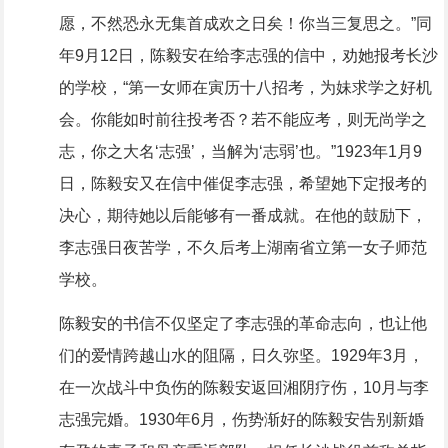
愿，不然恐永无集首成欢之日矣！你当三复思之。”同
年9月12日，陈毅安在给李志强的信中，劝她报考长沙
的学校，“第一女师在寅历十八招考，为妹求学之好机
会。你能如时前往投考否？若不能应考，则无尚学之
志，你之大名‘志强’，当解为‘志弱’也。”1923年1月9
日，陈毅安又在信中催促李志强，希望她下定报考的
决心，期待她以后能够有一番成就。在他的鼓励下，
李志强日夜苦学，不久后考上湖南省立第一女子师范
学校。
陈毅安的书信不仅坚定了李志强的革命志向，也让他
们的爱情跨越山水的阻隔，日久弥坚。1929年3月，
在一次战斗中负伤的陈毅安返回湘阴疗伤，10月与李
志强完婚。1930年6月，伤势渐好的陈毅安告别新婚