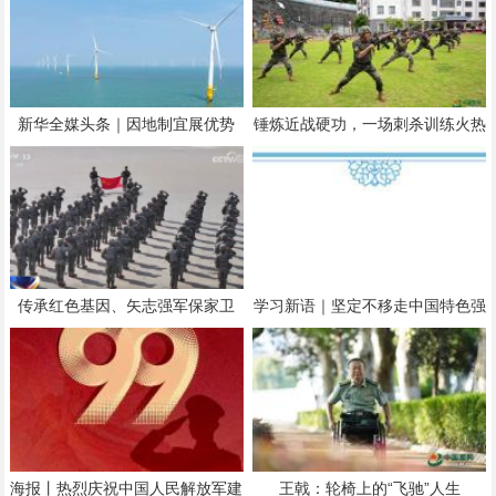
新华全媒头条｜因地制宜展优势
锤炼近战硬功，一场刺杀训练火热
下好发展一盘棋——透视“十五
展开
五”开局之年各省份经济半年报
传承红色基因、矢志强军保家卫
学习新语｜坚定不移走中国特色强
国！各地多种形式庆祝中国人民解
军之路
放军建军99周年
海报丨热烈庆祝中国人民解放军建
王戟：轮椅上的“飞驰”人生