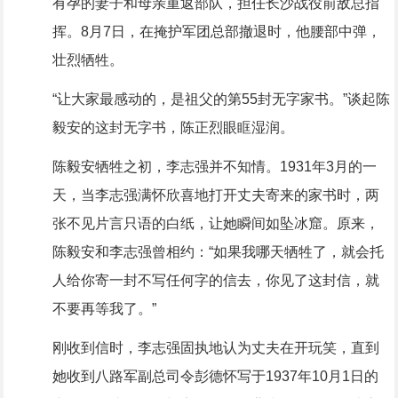
有孕的妻子和母亲重返部队，担任长沙战役前敌总指
挥。8月7日，在掩护军团总部撤退时，他腰部中弹，
壮烈牺牲。
“让大家最感动的，是祖父的第55封无字家书。”谈起陈
毅安的这封无字书，陈正烈眼眶湿润。
陈毅安牺牲之初，李志强并不知情。1931年3月的一
天，当李志强满怀欣喜地打开丈夫寄来的家书时，两
张不见片言只语的白纸，让她瞬间如坠冰窟。原来，
陈毅安和李志强曾相约：“如果我哪天牺牲了，就会托
人给你寄一封不写任何字的信去，你见了这封信，就
不要再等我了。”
刚收到信时，李志强固执地认为丈夫在开玩笑，直到
她收到八路军副总司令彭德怀写于1937年10月1日的