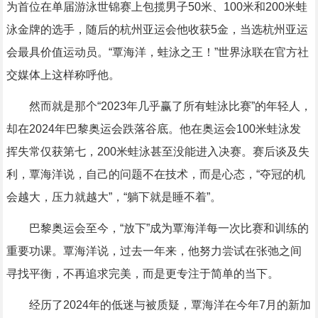
为首位在单届游泳世锦赛上包揽男子50米、100米和200米蛙
泳金牌的选手，随后的杭州亚运会他收获5金，当选杭州亚运
会最具价值运动员。“覃海洋，蛙泳之王！”世界泳联在官方社
交媒体上这样称呼他。
然而就是那个“2023年几乎赢了所有蛙泳比赛”的年轻人，
却在2024年巴黎奥运会跌落谷底。他在奥运会100米蛙泳发
挥失常仅获第七，200米蛙泳甚至没能进入决赛。赛后谈及失
利，覃海洋说，自己的问题不在技术，而是心态，“夺冠的机
会越大，压力就越大”，“躺下就是睡不着”。
巴黎奥运会至今，“放下”成为覃海洋每一次比赛和训练的
重要功课。覃海洋说，过去一年来，他努力尝试在张弛之间
寻找平衡，不再追求完美，而是更专注于简单的当下。
经历了2024年的低迷与被质疑，覃海洋在今年7月的新加