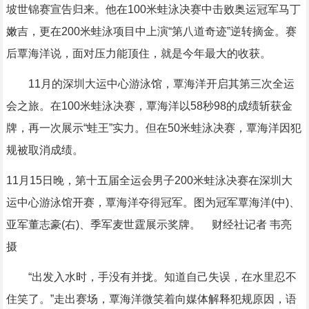
坡世锦赛宣告归来。他在100米蛙泳决赛中击败奥运冠军马丁
嫩吉，更在200米蛙泳项目中上演“第八道奇迹”逆转摘金。赛
后覃海洋说，面对压力能顶住，就是今年最大的收获。
11月的深圳大运中心游泳馆，覃海洋开启其第三次全运
会之旅。在100米蛙泳决赛，覃海洋以58秒98的成绩斩获金
牌，再一次展示“蛙王”实力。但在50米蛙泳决赛，覃海洋因犯
规被取消成绩。
11月15日晚，第十五届全运会男子200米蛙泳决赛在深圳大
运中心游泳馆开赛，覃海洋夺得冠军。图为冠军覃海洋(中)、
亚军董志豪(右)、季军麦世霆展示奖牌。 财经社记者 韦亮
摄
“出发入水时，手没有并拢。知道自己失误，在水里忍不
住笑了。”走出赛场，覃海洋微笑着向媒体解释犯规原因，语