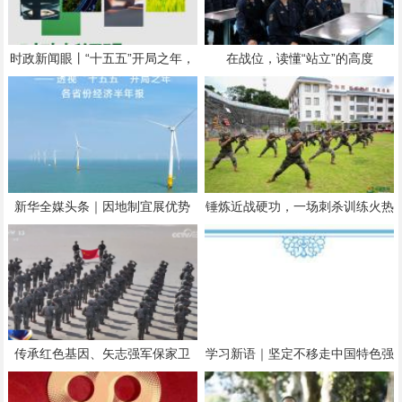
时政新闻眼丨“十五五”开局之年，
在战位，读懂“站立”的高度
总书记关心百姓身边这些民生大事
新华全媒头条｜因地制宜展优势
锤炼近战硬功，一场刺杀训练火热
下好发展一盘棋——透视“十五
展开
五”开局之年各省份经济半年报
传承红色基因、矢志强军保家卫
学习新语｜坚定不移走中国特色强
国！各地多种形式庆祝中国人民解
军之路
放军建军99周年