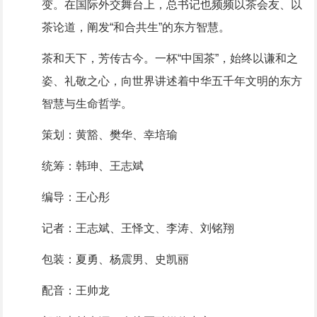
变。在国际外交舞台上，总书记也频频以茶会友、以
茶论道，阐发“和合共生”的东方智慧。
茶和天下，芳传古今。一杯“中国茶”，始终以谦和之
姿、礼敬之心，向世界讲述着中华五千年文明的东方
智慧与生命哲学。
策划：黄豁、樊华、幸培瑜
统筹：韩珅、王志斌
编导：王心彤
记者：王志斌、王怿文、李涛、刘铭翔
包装：夏勇、杨震男、史凯丽
配音：王帅龙