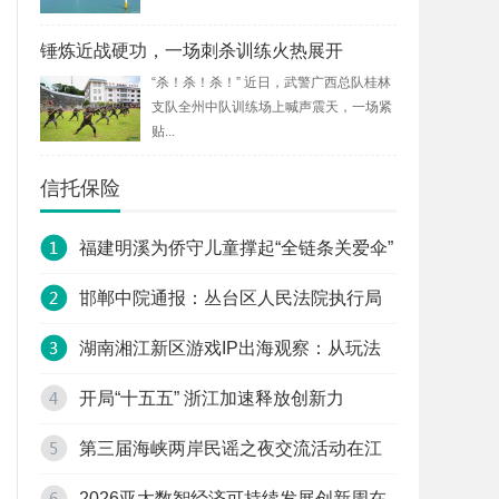
锤炼近战硬功，一场刺杀训练火热展开
“杀！杀！杀！” 近日，武警广西总队桂林
支队全州中队训练场上喊声震天，一场紧
贴...
信托保险
福建明溪为侨守儿童撑起“全链条关爱伞”
邯郸中院通报：丛台区人民法院执行局
局长郭红波被停职
湖南湘江新区游戏IP出海观察：从玩法
载体到文化表达
开局“十五五” 浙江加速释放创新力
第三届海峡两岸民谣之夜交流活动在江
门举办
2026亚太数智经济可持续发展创新周在