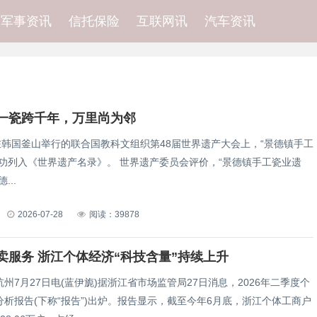
军事资讯
信托保险
互联网讯
汽车资讯
一瓷跨千年，万里尚为邻
，在韩国釜山举行的联合国教科文组织第48届世界遗产大会上，“景德镇手工
遗产名录》。 世界遗产委员会评价，“景德镇手工瓷业遗
...
2026-07-28
阅读：39878
卖服务 浙江个体经济“科技含量”持续上升
月27日电(蓝伊旎)据浙江省市场监管局27日消息，2026年二季度个
析报告(下称“报告”)出炉。报告显示，截至今年6月底，浙江个体工商户