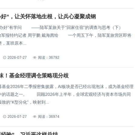
办好”，让关怀落地生根，让兵心凝聚成钢
关于“回家住宿”的调查与思考（下）
 周宇鹏 戴海茜绘 一个周五下午，陆军某旅营区即将
，某班原本...
2026-07-27
阅读：36792
泡沫！基金经理调仓策略现分歧
金2026年二季报密集披露，AI板块是否已经出现泡沫，成为基金经理
026年上半年，全球宏观经济与资本市场共同
致的“K型分化”，映射到...
2026-07-27
阅读：36974
展经验”，习近平这样总结