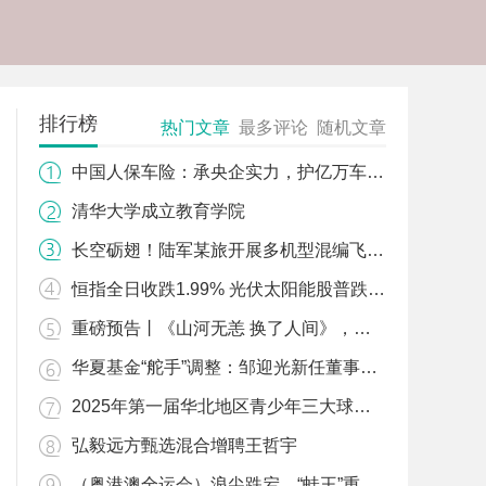
排行榜
热门文章
最多评论
随机文章
中国人保车险：承央企实力，护亿万车主平安驰骋！
清华大学成立教育学院
长空砺翅！陆军某旅开展多机型混编飞行训练
恒指全日收跌1.99% 光伏太阳能股普跌 协鑫新能源(00451)挫5.62%
重磅预告丨《山河无恙 换了人间》，记者带您同一视角寻访抗战老照片拍摄地！
华夏基金“舵手”调整：邹迎光新任董事长，李一梅任副董事长
2025年第一届华北地区青少年三大球联赛（足球）顺利闭幕2025年第一届华北地区青少年三大球联赛（足球）顺利闭幕
弘毅远方甄选混合增聘王哲宇
（粤港澳全运会）浪尖跌宕，“蛙王”重生（粤港澳全运会）浪尖跌宕，“蛙王”重生