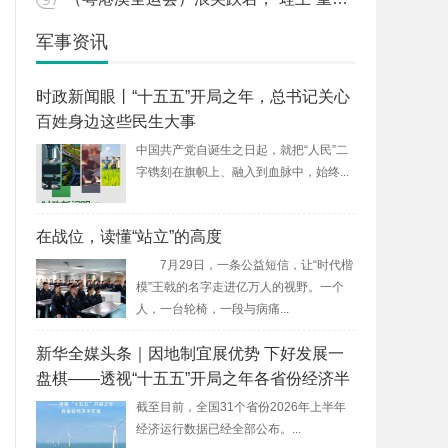
军事资讯
时政新闻眼丨“十五五”开局之年，总书记关心
百姓身边这些民生大事
中国共产党自诞生之日起，就把“人民”二
字镌刻在旗帜上、融入到血脉中，始终...
在战位，读懂“站立”的高度
7月29日，一条公益短信，让“时代楷
模”王戟的名字走进亿万人的视野。一个
人，一台轮椅，一段与病痛...
新华全媒头条｜因地制宜展优势 下好发展一
盘棋——透视“十五五”开局之年各省份经济半
年报
截至目前，全国31个省份2026年上半年
经济运行数据已经全部公布。...