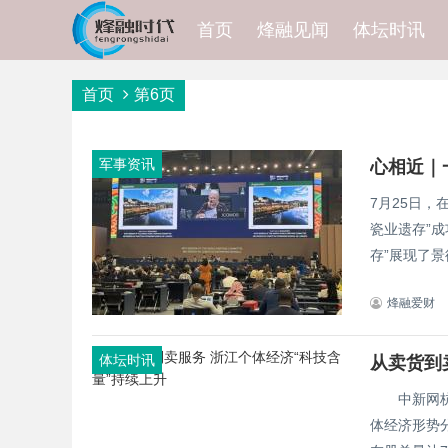
首页
烽融见闻
体坛时讯
首页
第6页
军事资讯
心相近｜
7月25日
瓷业遗存”成功列入《世界
存”展现了景德
烽融爱财
体坛时讯
从卖货到
中新网杭州7
体经济形势分