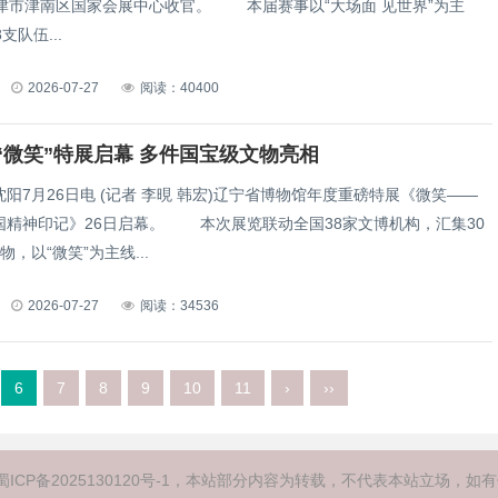
区国家会展中心收官。 本届赛事以“大场面 见世界”为主
支队伍...
2026-07-27
阅读：40400
“微笑”特展启幕 多件国宝级文物亮相
7月26日电 (记者 李晛 韩宏)辽宁省博物馆年度重磅特展《微笑——
6日启幕。 本次展览联动全国38家文博机构，汇集30
物，以“微笑”为主线...
2026-07-27
阅读：34536
6
7
8
9
10
11
›
››
蜀ICP备2025130120号-1
，本站部分内容为转载，不代表本站立场，如有