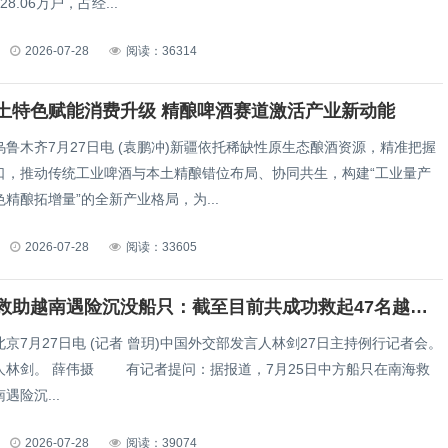
8.06万户，占经...
2026-07-28
阅读：36314
土特色赋能消费升级 精酿啤酒赛道激活产业新动能
木齐7月27日电 (袁鹏冲)新疆依托稀缺性原生态酿酒资源，精准把握
口，推动传统工业啤酒与本土精酿错位布局、协同共生，构建“工业量产
精酿拓增量”的全新产业格局，为...
2026-07-28
阅读：33605
中方回应救助越南遇险沉没船只：截至目前共成功救起47名越南船员
月27日电 (记者 曾玥)中国外交部发言人林剑27日主持例行记者会。
者提问：据报道，7月25日中方船只在南海救
遇险沉...
2026-07-28
阅读：39074