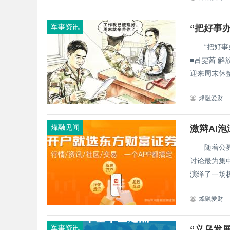
军事资讯
“把好事
“把好事办好”有学问 ——陆军某旅
■吕雯茜 解放军报特约记者
迎来周末休整
烽融爱财
烽融见闻
激辩AI
随着公募基
讨论最为集中的话题之一。 回顾2
演绎了一场极
烽融爱财
军事资讯
“义乌发