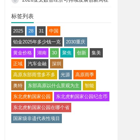
深圳开幕
标签列表
2025
28
31
中国
铂金2025年多少钱一克
2030重庆
黄金价格
湖南
30
聚焦
创新
集美
正域
汽车金融
深圳
高原东部雨雪多不多
光源
高原雨季
奥特
东部高原以什么景观为主
智能
东北虎豹国家公园
东北虎豹国家公园纪念币
东北虎豹国家公园在哪个省
国家级非遗代表性项目