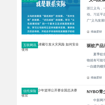
浙江义乌，
动。习近平
广“义乌发展经
烽融爱财
互联网讯
驱蚊产品
夏季蚊虫袭
物就有可能引发火
一自建鸽棚突
烽融爱财
信托保险
NYBO
中新网7月2