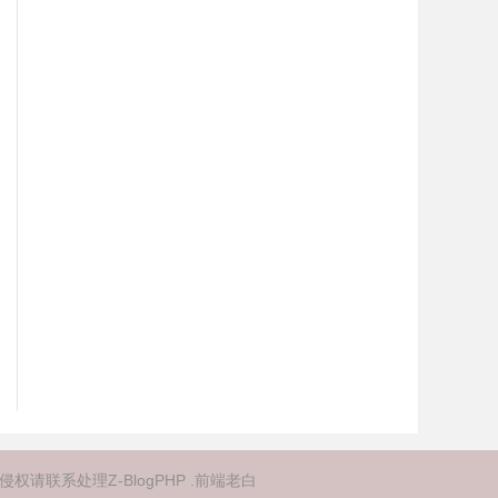
侵权请联系处理
Z-BlogPHP
.
前端老白