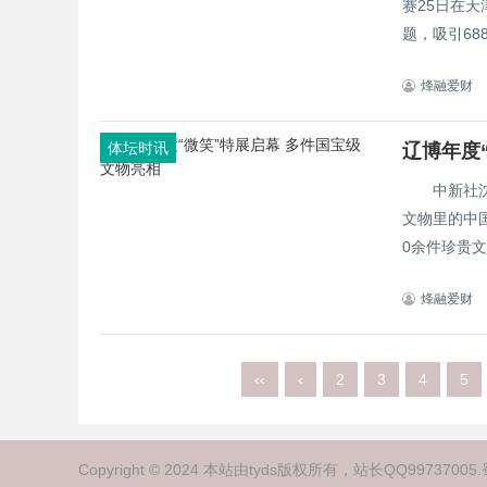
赛25日在天津市津南
题，吸引688
烽融爱财
体坛时讯
辽博年度
中新社沈阳
文物里的中国精神印记》2
0余件珍贵文
烽融爱财
‹‹
‹
2
3
4
5
Copyright © 2024 本站由tyds版权所有，站长QQ99737005.