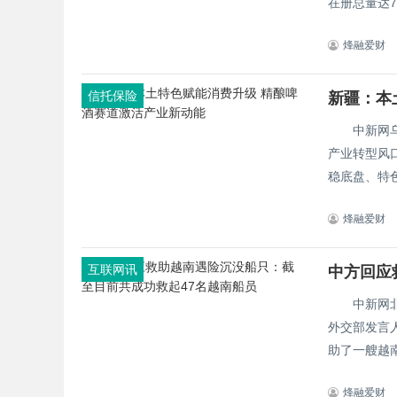
在册总量达72
烽融爱财
信托保险
新疆：本
中新网乌鲁
产业转型风
稳底盘、特色
烽融爱财
互联网讯
中新网北京7
外交部发言人林剑。 薛伟摄 有记
助了一艘越南
烽融爱财