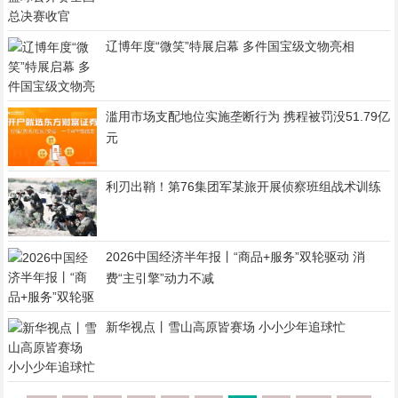
辽博年度“微笑”特展启幕 多件国宝级文物亮相
滥用市场支配地位实施垄断行为 携程被罚没51.79亿
元
利刃出鞘！第76集团军某旅开展侦察班组战术训练
2026中国经济半年报丨“商品+服务”双轮驱动 消
费“主引擎”动力不减
新华视点丨雪山高原皆赛场 小小少年追球忙