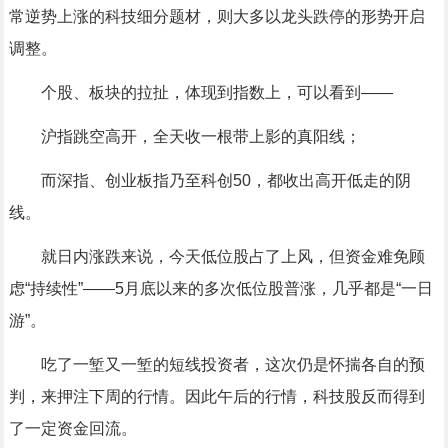
常逆势上涨的科技细分题材，则大多以龙头跌停的形势开启
调整。
个股、板块的拉扯，体现到指数上，可以看到——
沪指跳空高开，全天收一根带上影的真阳线；
而深指、创业板指乃至科创50，都收出高开低走的阴
线。
就日内涨跌来说，今天低位股占了上风，但资金难免顾
虑“持续性”——5月底以来的多次低位股普涨，几乎都是“一日
游”。
吃了一堑又一堑的短线投资者，这次仍是怀揣各自的预
判，来押注下周的行情。因此午后的行情，科技股反而得到
了一定资金回流。