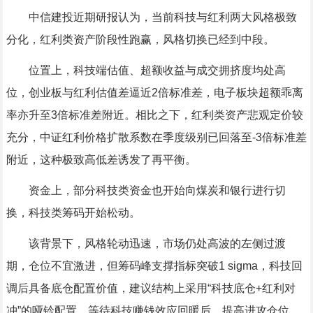
中信建投
近期研报认为，当前科技与红利两大风格极致
分化，红利类资产阶段性跑赢，风格切换已经到中段。
位置上，科技端估值、超额收益与成交拥挤度均处高
位，创业板与红利估值差逼近2倍标准差，
电子
板块超额乖离
率亦升至3倍标准差附近。相比之下，红利类资产悲观定价较
充分，中证红利价格扩散系数在季度级别已回落至-3倍标准差
附近，这种极致高低差诱发了再平衡。
资金上，部分科技类资金也开始向
煤炭
和
银行
进行切
换，科技类筹码开始松动。
该背景下，风格轮动迅速，市场仍处高波的左侧过渡
期，仓位不宜激进，但筹码峰支撑指标突破1 sigma，科技回
调后具备底仓配置价值，建议结构上采用“科技底仓+红利对
冲”的哑铃配置，等待科技赚钱效应回暖后，提高进攻仓位。