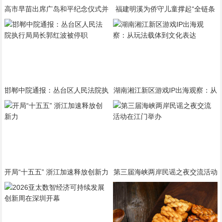
高市早苗出席广岛和平纪念仪式并
福建明溪为侨守儿童撑起“全链条
致辞 美驻日大使缺席
关爱伞”
邯郸中院通报：丛台区人民法院执
湖南湘江新区游戏IP出海观察：从
行局局长郭红波被停职
玩法载体到文化表达
开局“十五五” 浙江加速释放创新力
第三届海峡两岸民谣之夜交流活动
在江门举办