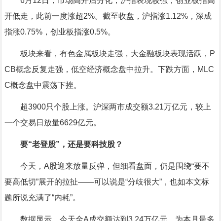
6月12日，市场高开后分化，沪指表现较强，创业板指高
开低走，此前一度涨超2%。截至收盘，沪指涨1.12%，深成
指涨0.75%，创业板指涨0.5%。
板块来看，
有色金属
板块走强，大金融板块表现活跃，
P
CB
概念反复走强，
低空经济
概念盘中拉升。下跌方面，
MLC
C
概念盘中震荡下挫。
超3900只个股上涨。沪深两市成交额3.21万亿元，较上
一个交易日放量6629亿元。
要“老登股”，还是要科技股？
今天，A股迎来放量反弹，但细看盘面，仍是围绕“要不
要高低切”展开的拉扯——可以说是“分歧很大”，也如本文标
题所说充满了“内耗”。
数据显示，今天全A成交额达到3.24万亿元，为本月最多