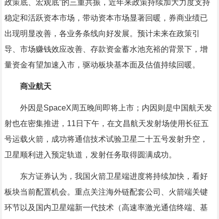
政策底、宏观底”的三重共振，近年来政策持续加大力度支持
稳定和活跃资本市场，带动资本市场显著回暖，券商业绩已
出现明显改善，各业务条线向好发展。预计未来在政策引
导、市场赚钱效应改善、存款资金蓄水池充裕的背景下，增
量资金有望加速入市，驱动板块基本面及估值持续回暖。
商业航天
外因是SpaceX周五晚间即将上市；内因则是中国航天发
射也在密集推进，11日下午，在文昌航天发射场使用长征五
号运载火箭，成功将
通信
技术试验卫星二十五号发射升空，
卫星顺利进入预定轨道，发射任务取得圆满成功。
东方证券
认为，我国火箭卫星端进度将持续加快，看好
板块当前配置机会。重点关注海外链配套公司、火箭端关键
环节以及国内卫星端新一代技术（高速率激光
通信
终端、基