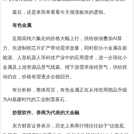
最后，还是来简单看看今天领涨板块的逻辑。
有色金属
近期高纯六氟化
钨
价格大幅上行，供给收缩叠加AI算
力、先进制程芯片扩产带动需求放量，同时部分
小金属
在
新
能源
、人形
机器人
等科技产业中的应用需求，进一步强化
小
金属
及上游资源品景气线索。
锂
下游需求保持景气，供给扰
动仍在，价格有望逐步企稳回升。
有分析称，整体而言，
有色金属
正在从传统周期品升级
为AI基建时代的工业刚需基石。
炒股软件、券商为代表的大金融
东方财富
证券表示，历史上券商行情往往始于“估值底、